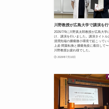
川野教授が広島大学で講演を行
2026/7/9に川野真太郎教授が広島大
け、講演を行いました。講演タイトル
浸潤先端の腫瘍微小環境で起こってい
上皮-間葉転換と腫瘍免疫に着目して
川野教授お疲れ様でした。
2026年7月10日