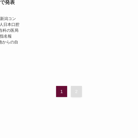
会で発表
セ新潟コン
法人日本口腔
当科の医局
《指名報
胞からの自
1
2