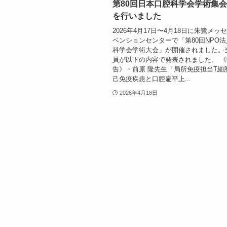
第80回日本口腔科学会学術集
を行いました
2026年4月17日〜4月18日に朱鷺メッ
ベンションセンターで「第80回NPO
科学会学術大会」が開催されました。
員が以下の内容で発表されました。 
告》・前原 隆先生「局所免疫担当T細
己免疫疾患と口腔扁平上...
2026年4月18日