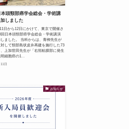
日本頭頸部癌学会総会・学術講
参加しました
6月11日から12日にかけて、東京で開催さ
0回日本頭頸部癌学会総会・学術講演
しました。 当科からは、青栁先生が
対して頸部島状皮弁再建を施行した73
」、上加世田先生が「右頬粘膜部に発生
明細胞癌の1...
月11日
お知らせ