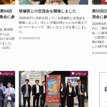
第94回
研修医との交流会を開催しました
第50回
集会に参
演会に
2026/6/27に当科を回っている研修医と交流会を
開催しました。涼しい夕暮れ時からビルの屋上で
2026年
のバーベキューで、楽しいひとときを過ごしまし
れた「第5
会 第30回
た。
会」に参加
科からは、
「口腔癌に
における口腔
2026年6月27日
例の検討
れました。
した硝子化
回（公社）
2026年6
お知らせ
お知らせ