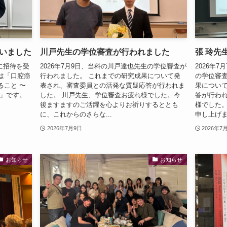
いました
川戸先生の学位審査が行われました
張 玲先
学に招待を受
2026年7月9日、当科の川戸達也先生の学位審査が
2026年
は「口腔癌
行われました。 これまでの研究成果について発
の学位審査
ること 〜
表され、審査委員との活発な質疑応答が行われま
果につい
〜」です。
した。 川戸先生、学位審査お疲れ様でした。今
答が行われ
後ますますのご活躍を心よりお祈りするととも
様でした
に、これからのさらな...
申し上げ
2026年7月9日
2026年7
お知らせ
お知らせ