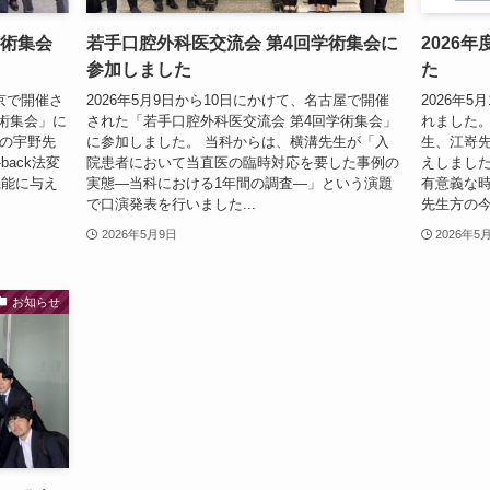
学術集会
若手口腔外科医交流会 第4回学術集会に
2026
参加しました
た
東京で開催さ
2026年5月9日から10日にかけて、名古屋で開催
2026年
術集会」に
された「若手口腔外科医交流会 第4回学術集会」
れました。
生の宇野先
に参加しました。 当科からは、横溝先生が「入
生、江嵜
back法変
院患者において当直医の臨時対応を要した事例の
えしまし
機能に与え
実態―当科における1年間の調査―」という演題
有意義な時
で口演発表を行いました...
先生方の今
2026年5月9日
2026年5
お知らせ